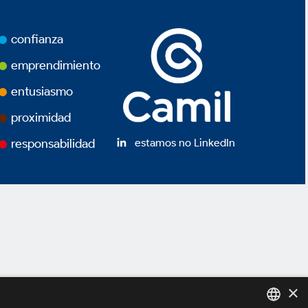
confianza
emprendimiento
entusiasmo
proximidad
estamos no LinkedIn
responsabilidad
×
idad *
Términos de Uso *
Powered by
MZ