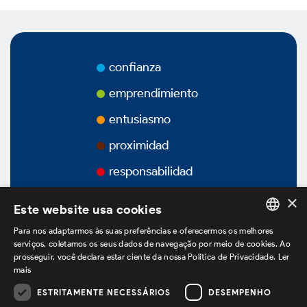
Premios
Vídeos
confianza
Podcasts
emprendimiento
entusiasmo
proximidad
Gobierno Corporativo
responsabilidad
×
Este website usa cookies
Vision General
Para nos adaptarmos às suas preferências e oferecermos os melhores
PORTUGUESE
serviços, coletamos os seus dados de navegação por meio de cookies. Ao
Estatuto Social
prosseguir, você declara estar ciente da nossa Política de Privacidade.
Ler
ENGLISH
mais
SPANISH
ESTRITAMENTE NECESSÁRIOS
DESEMPENHO
Estructura Accionaria
estamos no LinkedIn