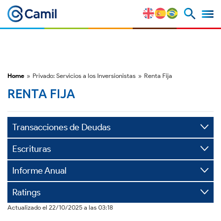
Perfil Corporativo
Nuestras Marcas
Home
»
Privado: Servicios a los Inversionistas
»
Renta Fija
RENTA FIJA
Estratégia y Ventajas
Competitivas
Transacciones de Deudas
Factores de Riesgo
Escrituras
M&A y Mercado de Capitales
Informe Anual
ESG
Ratings
Actualizado el 22/10/2025 a las 03:18