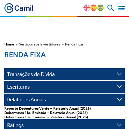
Perfil Corporativo
Nossas Marcas
Home
»
Serviços aos Investidores
»
Renda Fixa
Estratégia e Vantagens
RENDA FIXA
Competitivas
Transações de Dívida
Fatores de Risco
Escrituras
M&A e Mercado de Capitais
Relatórios Anuais
Reporte Debentures Verde – Relatório Anual (2026)
ESG
Debentures 11a. Emissão – Relatório Anual (2026)
Debentures 13a. Emissão – Relatório Anual (2025)
Ratings
Prêmios