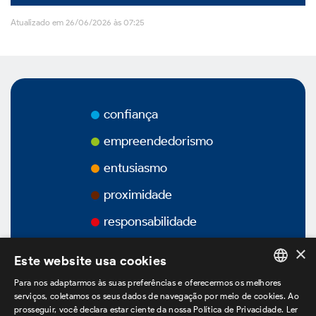
Atualizado em 26/06/2026 às 07:25
Vídeos
Podcasts
confiança
empreendedorismo
Governança Corporativa
entusiasmo
proximidade
Visão Geral
responsabilidade
×
Estatuto Social
Este website usa cookies
Para nos adaptarmos às suas preferências e oferecermos os melhores
PORTUGUESE
serviços, coletamos os seus dados de navegação por meio de cookies. Ao
Estrutura Acionária
prosseguir, você declara estar ciente da nossa Política de Privacidade.
Ler