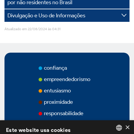
por não residentes no Brasil
Vídeos
Divulgação e Uso de Informações
Podcasts
Atualizado em 22/08/2024 às 04:31
Governança Corporativa
confiança
empreendedorismo
Visão Geral
entusiasmo
proximidade
Estatuto Social
responsabilidade
Estrutura Acionária
×
Este website usa cookies