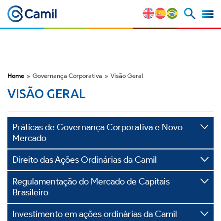
Perfil Corporativo
Nossas Marcas
Home
»
Governança Corporativa
»
Visão Geral
Estratégia e Vantagens
VISÃO GERAL
Competitivas
Fatores de Risco
Práticas de Governança Corporativa e Novo
Mercado
M&A e Mercado de Capitais
Direito das Ações Ordinárias da Camil
Regulamentação do Mercado de Capitais
ESG
Brasileiro
Prêmios
Investimento em ações ordinárias da Camil