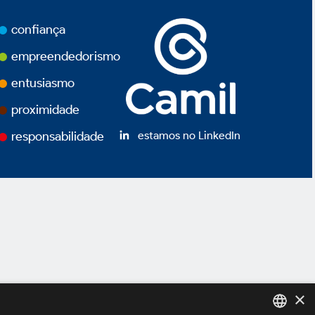
confiança
empreendedorismo
entusiasmo
proximidade
estamos no LinkedIn
responsabilidade
×
ivacidade
Termos de Uso
Powered by
MZ