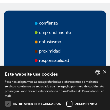
Premios
Vídeos
confianza
Podcasts
emprendimiento
entusiasmo
proximidad
Gobierno Corporativo
responsabilidad
×
Este website usa cookies
Vision General
Para nos adaptarmos às suas preferências e oferecermos os melhores
PORTUGUESE
serviços, coletamos os seus dados de navegação por meio de cookies. Ao
prosseguir, você declara estar ciente da nossa Política de Privacidade.
Ler
Estatuto Social
ENGLISH
mais
SPANISH
ESTRITAMENTE NECESSÁRIOS
DESEMPENHO
Estructura Accionaria
estamos no LinkedIn