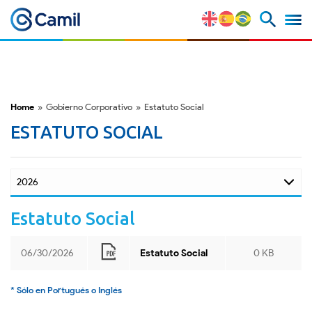
Perfil Corporativo
Nuestras Marcas
Home
»
Gobierno Corporativo
»
Estatuto Social
ESTATUTO SOCIAL
Estratégia y Ventajas
Competitivas
Factores de Riesgo
Estatuto Social
M&A y Mercado de Capitales
06/30/2026
Estatuto Social
0 KB
ESG
* Sólo en Portugués o Inglés