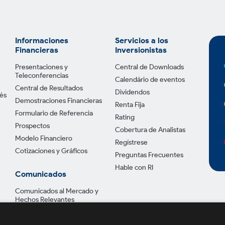
Informaciones
Servicios a los
Financieras
Inversionistas
Presentaciones y
Central de Downloads
Teleconferencias
Calendário de eventos
Central de Resultados
Dividendos
tés
Demostraciones Financieras
Renta Fija
Formulario de Referencia
Rating
Prospectos
Cobertura de Analistas
Modelo Financiero
Regístrese
Cotizaciones y Gráficos
Preguntas Frecuentes
Hable con RI
Comunicados
Comunicados al Mercado y
Hechos Relevantes
Avisos a los Accionistas
Otros Documentos CVM