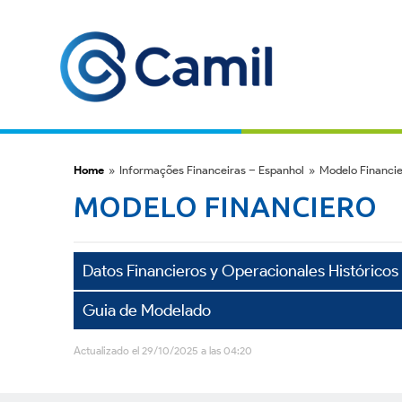
Home
»
Informações Financeiras – Espanhol
»
Modelo Financi
MODELO FINANCIERO
Datos Financieros y Operacionales Históricos
Guia de Modelado
Actualizado el 29/10/2025 a las 04:20