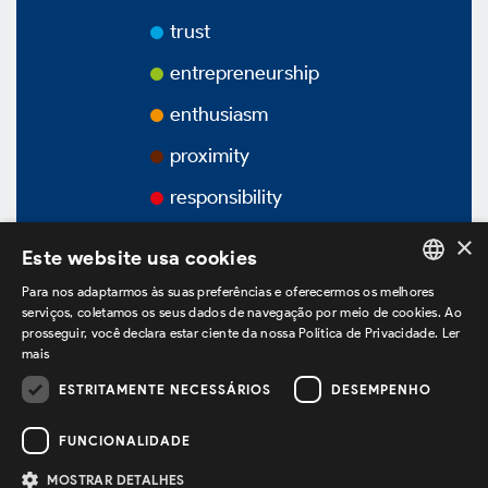
Awards
trust
Videos
entrepreneurship
enthusiasm
Podcasts
proximity
responsibility
×
Este website usa cookies
Corporate Governance
Para nos adaptarmos às suas preferências e oferecermos os melhores
PORTUGUESE
serviços, coletamos os seus dados de navegação por meio de cookies. Ao
prosseguir, você declara estar ciente da nossa Política de Privacidade.
Ler
ENGLISH
Overview
mais
SPANISH
ESTRITAMENTE NECESSÁRIOS
DESEMPENHO
we are on LinkedIn
Bylaws
FUNCIONALIDADE
Ownership Structure
MOSTRAR DETALHES