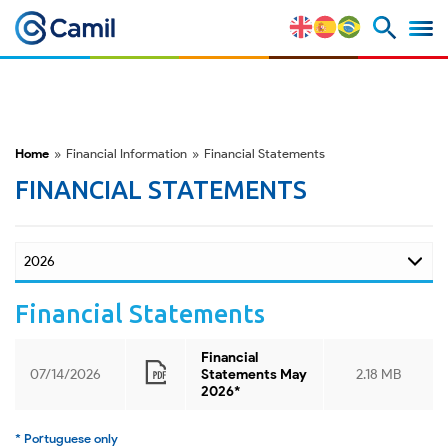
Corporate Profile
Our Brands
Home
»
Financial Information
»
Financial Statements
Strategy and Competitive
FINANCIAL STATEMENTS
Advantages
Risk Factors
Financial Statements
M&A and Securities Market
Financial
07/14/2026
Statements May
2.18 MB
ESG
2026*
* Portuguese only
Awards