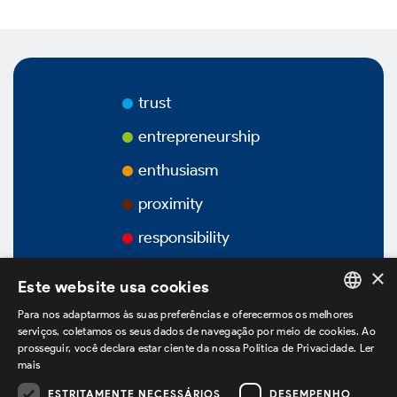
Videos
Podcasts
trust
entrepreneurship
enthusiasm
Corporate Governance
proximity
responsibility
×
Overview
Este website usa cookies
Para nos adaptarmos às suas preferências e oferecermos os melhores
PORTUGUESE
Bylaws
serviços, coletamos os seus dados de navegação por meio de cookies. Ao
prosseguir, você declara estar ciente da nossa Política de Privacidade.
Ler
ENGLISH
mais
Ownership Structure
SPANISH
ESTRITAMENTE NECESSÁRIOS
DESEMPENHO