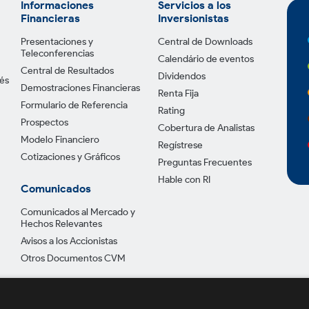
Informaciones
Servicios a los
Financieras
Inversionistas
Presentaciones y
Central de Downloads
Teleconferencias
Calendário de eventos
Central de Resultados
Dividendos
tés
Demostraciones Financieras
Renta Fija
Formulario de Referencia
Rating
Prospectos
Cobertura de Analistas
Modelo Financiero
Regístrese
Cotizaciones y Gráficos
Preguntas Frecuentes
Hable con RI
Comunicados
Comunicados al Mercado y
Hechos Relevantes
Avisos a los Accionistas
Otros Documentos CVM
Política de Privac