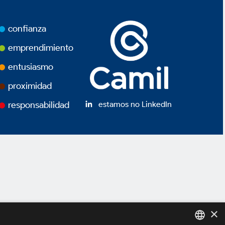
confianza
emprendimiento
entusiasmo
proximidad
estamos no LinkedIn
responsabilidad
×
idad *
Términos de Uso *
Powered by
MZ