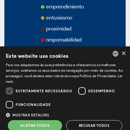
Premios
emprendimiento
entusiasmo
Vídeos
proximidad
Podcasts
responsabilidad
×
Este website usa cookies
Para nos adaptarmos às suas preferências e oferecermos os melhores
PORTUGUESE
Gobierno Corporativo
serviços, coletamos os seus dados de navegação por meio de cookies. Ao
prosseguir, você declara estar ciente da nossa Política de Privacidade.
Ler
ENGLISH
mais
SPANISH
ESTRITAMENTE NECESSÁRIOS
DESEMPENHO
estamos no LinkedIn
Vision General
FUNCIONALIDADE
Estatuto Social
MOSTRAR DETALHES
Política de Privacidad *
Términos de Uso *
ACEITAR TODOS
RECUSAR TODOS
Powered by
MZ