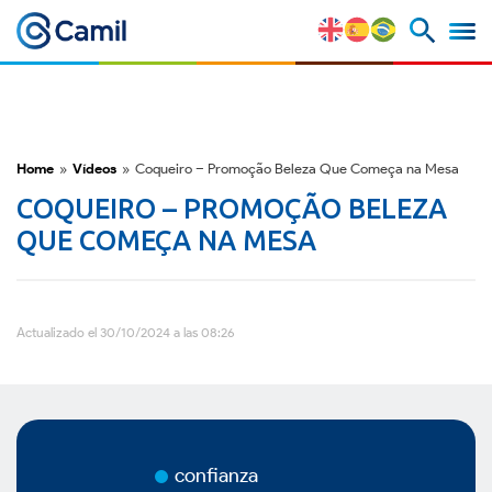
Camil
Perfil Corporativo
Nuestras Marcas
Home
»
Vídeos
»
Coqueiro – Promoção Beleza Que Começa na Mesa
COQUEIRO – PROMOÇÃO BELEZA
Estratégia y Ventajas
QUE COMEÇA NA MESA
Competitivas
Factores de Riesgo
Actualizado el 30/10/2024 a las 08:26
M&A y Mercado de Capitales
ESG
confianza