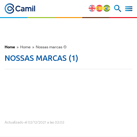
Perfil Corporativo
Nuestras Marcas
Home
»
Home
»
Nossas marcas (1)
NOSSAS MARCAS (1)
Estratégia y Ventajas
Competitivas
Factores de Riesgo
M&A y Mercado de Capitales
ESG
Actualizado el 02/12/2021 a las 02:02