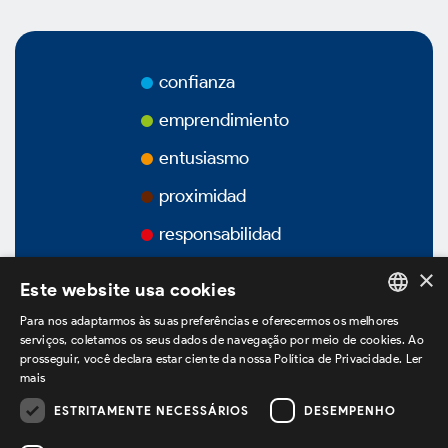
Premios
Vídeos
confianza
Podcasts
emprendimiento
entusiasmo
proximidad
Gobierno Corporativo
responsabilidad
×
Este website usa cookies
Vision General
Para nos adaptarmos às suas preferências e oferecermos os melhores
PORTUGUESE
serviços, coletamos os seus dados de navegação por meio de cookies. Ao
prosseguir, você declara estar ciente da nossa Política de Privacidade.
Ler
ENGLISH
Estatuto Social
mais
SPANISH
ESTRITAMENTE NECESSÁRIOS
DESEMPENHO
estamos no LinkedIn
Estructura Accionaria