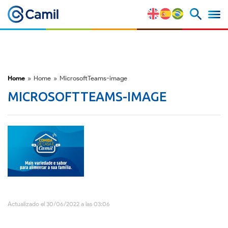
Perfil Corporativo
Nuestras Marcas
Home
»
Home
»
MicrosoftTeams-image
MICROSOFTTEAMS-IMAGE
Estratégia y Ventajas
Competitivas
Factores de Riesgo
M&A y Mercado de Capitales
ESG
Actualizado el 30/06/2022 a las 03:06