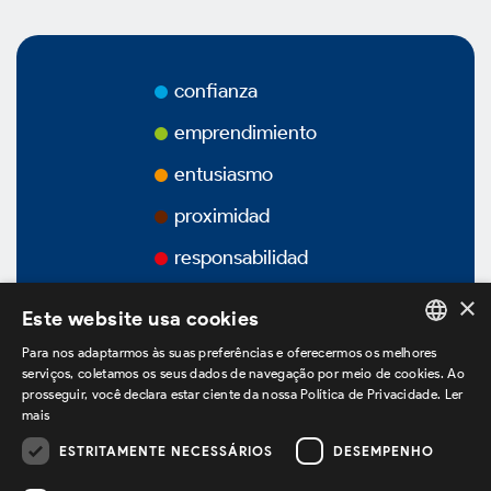
Premios
Vídeos
confianza
Podcasts
emprendimiento
entusiasmo
proximidad
Gobierno Corporativo
responsabilidad
×
Este website usa cookies
Vision General
Para nos adaptarmos às suas preferências e oferecermos os melhores
PORTUGUESE
serviços, coletamos os seus dados de navegação por meio de cookies. Ao
prosseguir, você declara estar ciente da nossa Política de Privacidade.
Ler
ENGLISH
Estatuto Social
mais
SPANISH
ESTRITAMENTE NECESSÁRIOS
DESEMPENHO
estamos no LinkedIn
Estructura Accionaria