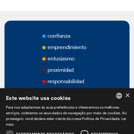
Vídeos
Podcasts
confianza
emprendimiento
entusiasmo
Gobierno Corporativo
proximidad
responsabilidad
×
Vision General
Este website usa cookies
Para nos adaptarmos às suas preferências e oferecermos os melhores
Estatuto Social
PORTUGUESE
serviços, coletamos os seus dados de navegação por meio de cookies. Ao
prosseguir, você declara estar ciente da nossa Política de Privacidade.
Ler
ENGLISH
mais
Estructura Accionaria
SPANISH