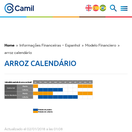
Perfil Corporativo
Nuestras Marcas
Home
»
Informações Financeiras – Espanhol
»
Modelo Financiero
»
arroz calendário
Estratégia y Ventajas
ARROZ CALENDÁRIO
Competitivas
Factores de Riesgo
M&A y Mercado de Capitales
ESG
Actualizado el 02/01/2018 a las 01:08
Premios