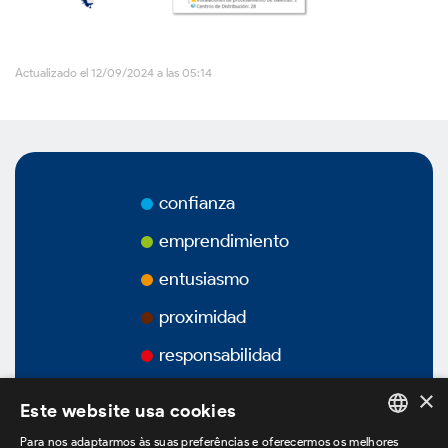
Vídeos
Actualizado el 12/09/2024 a las 05:14
Podcasts
confianza
Gobierno Corporativo
emprendimiento
entusiasmo
Vision General
proximidad
responsabilidad
Estatuto Social
×
Este website usa cookies
Estructura Accionaria
Para nos adaptarmos às suas preferências e oferecermos os melhores