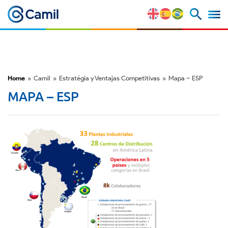
Perfil Corporativo
Nuestras Marcas
Home
»
Camil
»
Estratégia y Ventajas Competitivas
»
Mapa – ESP
Estratégia y Ventajas
MAPA – ESP
Competitivas
Factores de Riesgo
M&A y Mercado de Capitales
ESG
Premios