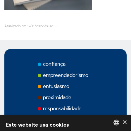
Vídeos
Atualizado em 17/11/2022 às 02:55
Podcasts
Governança Corporativa
confiança
empreendedorismo
entusiasmo
Visão Geral
proximidade
Estatuto Social
responsabilidade
×
Estrutura Acionária
Este website usa cookies