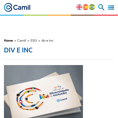
Perfil Corporativo
Nossas Marcas
Home
»
Camil
»
ESG
»
div e inc
Estratégia e Vantagens
DIV E INC
Competitivas
Fatores de Risco
M&A e Mercado de Capitais
ESG
Prêmios