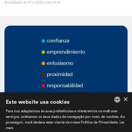
Actualizado el 17/11/2022 a las 04:18
Vídeos
Podcasts
confianza
emprendimiento
entusiasmo
Gobierno Corporativo
proximidad
responsabilidad
Vision General
×
Este website usa cookies
Estatuto Social
Para nos adaptarmos às suas preferências e oferecermos os melhores
PORTUGUESE
serviços, coletamos os seus dados de navegação por meio de cookies. Ao
prosseguir, você declara estar ciente da nossa Política de Privacidade.
Ler
ENGLISH
Estructura Accionaria
mais