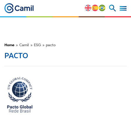
Perfil Corporativo
Nuestras Marcas
Home
»
Camil
»
ESG
»
pacto
Estratégia y Ventajas
PACTO
Competitivas
Factores de Riesgo
M&A y Mercado de Capitales
ESG
Premios