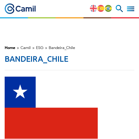
Perfil Corporativo
Nuestras Marcas
Home
»
Camil
»
ESG
»
Bandeira_Chile
Estratégia y Ventajas
BANDEIRA_CHILE
Competitivas
Factores de Riesgo
M&A y Mercado de Capitales
ESG
Premios