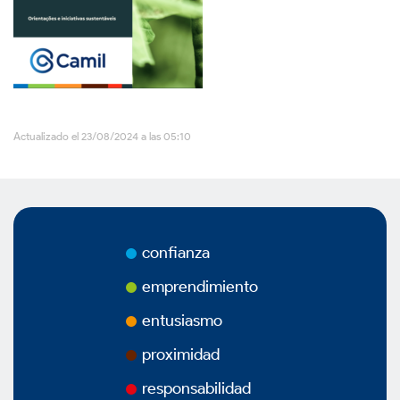
Vídeos
Podcasts
Actualizado el 23/08/2024 a las 05:10
Gobierno Corporativo
confianza
Vision General
emprendimiento
Estatuto Social
entusiasmo
proximidad
Estructura Accionaria
responsabilidad