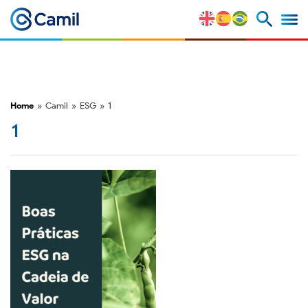
Perfil Corporativo
Nuestras Marcas
Home
»
Camil
»
ESG
»
1
Estratégia y Ventajas
1
Competitivas
Factores de Riesgo
M&A y Mercado de Capitales
ESG
Premios