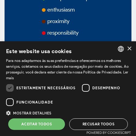
Awards
enthusiasm
proximity
Videos
responsibility
Podcasts
×
Este website usa cookies
Para nos adaptarmos às suas preferências e oferecermos os melhores
PORTUGUESE
serviços, coletamos os seus dados de navegação por meio de cookies. Ao
prosseguir, você declara estar ciente da nossa Política de Privacidade.
Ler
Corporate Governance
ENGLISH
mais
SPANISH
ESTRITAMENTE NECESSÁRIOS
DESEMPENHO
we are on LinkedIn
Overview
FUNCIONALIDADE
MOSTRAR DETALHES
Privacy Policy *
Terms of use *
Bylaws
ACEITAR TODOS
RECUSAR TODOS
Powered by
MZ
POWERED BY COOKIESCRIPT