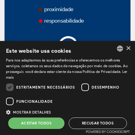
Prêmios
proximidade
responsabilidade
Vídeos
Podcasts
×
Este website usa cookies
Para nos adaptarmos às suas preferências e oferecermos os melhores
PORTUGUESE
serviços, coletamos os seus dados de navegação por meio de cookies. Ao
prosseguir, você declara estar ciente da nossa Política de Privacidade.
Ler
Governança Corporativa
ENGLISH
mais
estamos no LinkedIn
SPANISH
ESTRITAMENTE NECESSÁRIOS
DESEMPENHO
Visão Geral
FUNCIONALIDADE
Política de Privacidade
Termos de Uso
MOSTRAR DETALHES
Powered by
MZ
Estatuto Social
ACEITAR TODOS
RECUSAR TODOS
POWERED BY COOKIESCRIPT