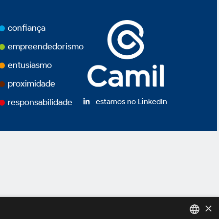
confiança
empreendedorismo
entusiasmo
proximidade
estamos no LinkedIn
responsabilidade
×
ivacidade
Termos de Uso
Powered by
MZ