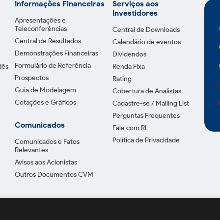
Informações Financeiras
Serviços aos
Investidores
Apresentações e
Teleconferências
Central de Downloads
Central de Resultados
Calendário de eventos
Demonstrações Financeiras
Dividendos
Formulário de Referência
tês
Renda Fixa
Prospectos
Rating
Guia de Modelagem
Cobertura de Analistas
Cotações e Gráficos
Cadastre-se / Mailing List
Perguntas Frequentes
Comunicados
Fale com RI
Política de Privacidade
Comunicados e Fatos
Relevantes
Avisos aos Acionistas
Outros Documentos CVM
Política de Pr