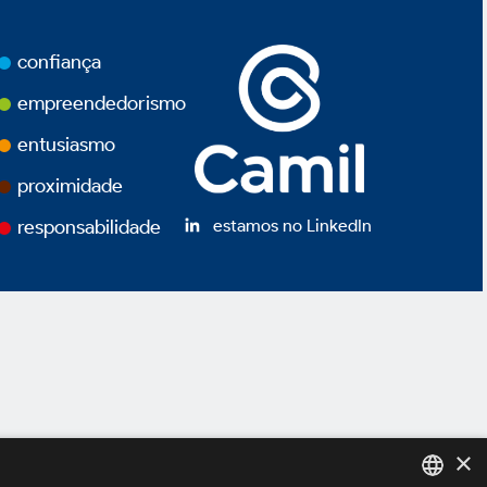
confiança
empreendedorismo
entusiasmo
proximidade
estamos no LinkedIn
responsabilidade
×
ivacidade
Termos de Uso
Powered by
MZ