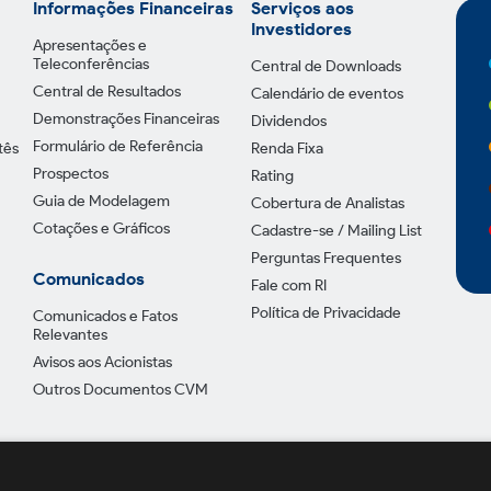
Informações Financeiras
Serviços aos
Investidores
Apresentações e
Teleconferências
Central de Downloads
Central de Resultados
Calendário de eventos
Demonstrações Financeiras
Dividendos
Formulário de Referência
tês
Renda Fixa
Prospectos
Rating
Guia de Modelagem
Cobertura de Analistas
Cotações e Gráficos
Cadastre-se / Mailing List
Perguntas Frequentes
Comunicados
Fale com RI
Política de Privacidade
Comunicados e Fatos
Relevantes
Avisos aos Acionistas
Outros Documentos CVM
Política de Pr