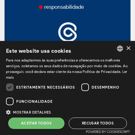
Prêmios
responsabilidade
Vídeos
Podcasts
×
Este website usa cookies
Para nos adaptarmos às suas preferências e oferecermos os melhores
PORTUGUESE
estamos no LinkedIn
serviços, coletamos os seus dados de navegação por meio de cookies. Ao
prosseguir, você declara estar ciente da nossa Política de Privacidade.
Ler
Governança Corporativa
ENGLISH
mais
SPANISH
ESTRITAMENTE NECESSÁRIOS
DESEMPENHO
Política de Privacidade
Termos de Uso
Powered by
MZ
Visão Geral
FUNCIONALIDADE
MOSTRAR DETALHES
Estatuto Social
ACEITAR TODOS
RECUSAR TODOS
POWERED BY COOKIESCRIPT