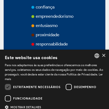
Prêmios
confiança
Vídeos
empreendedorismo
entusiasmo
Podcasts
proximidade
responsabilidade
×
Este website usa cookies
Governança Corporativa
Para nos adaptarmos às suas preferências e oferecermos os melhores
PORTUGUESE
serviços, coletamos os seus dados de navegação por meio de cookies. Ao
prosseguir, você declara estar ciente da nossa Política de Privacidade.
Ler
ENGLISH
Visão Geral
mais
SPANISH
ESTRITAMENTE NECESSÁRIOS
DESEMPENHO
estamos no LinkedIn
Estatuto Social
FUNCIONALIDADE
Estrutura Acionária
MOSTRAR DETALHES