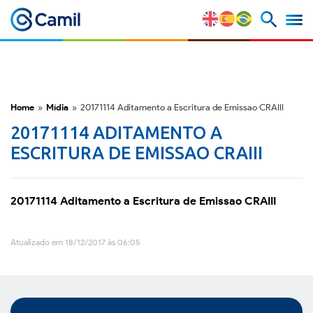
Perfil Corporativo
Nossas Marcas
Home
»
Mídia
»
20171114 Aditamento a Escritura de Emissao CRAIII
20171114 ADITAMENTO A
Estratégia e Vantagens
ESCRITURA DE EMISSAO CRAIII
Competitivas
Fatores de Risco
20171114 Aditamento a Escritura de Emissao CRAIII
M&A e Mercado de Capitais
Atualizado em 18/12/2017 às 06:05
ESG