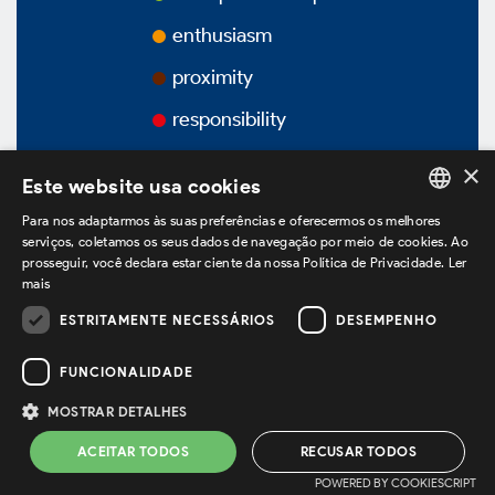
Awards
enthusiasm
proximity
Videos
responsibility
Podcasts
×
Este website usa cookies
Para nos adaptarmos às suas preferências e oferecermos os melhores
PORTUGUESE
serviços, coletamos os seus dados de navegação por meio de cookies. Ao
prosseguir, você declara estar ciente da nossa Política de Privacidade.
Ler
Corporate Governance
ENGLISH
mais
SPANISH
ESTRITAMENTE NECESSÁRIOS
DESEMPENHO
we are on LinkedIn
Overview
FUNCIONALIDADE
MOSTRAR DETALHES
Privacy Policy *
Terms of use *
Bylaws
ACEITAR TODOS
RECUSAR TODOS
Powered by
MZ
POWERED BY COOKIESCRIPT