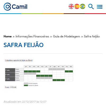
Perfil Corporativo
Nossas Marcas
Home
»
Informações Financeiras
»
Guia de Modelagem
»
Safra feijão
SAFRA FEIJÃO
Estratégia e Vantagens
Competitivas
Fatores de Risco
M&A e Mercado de Capitais
ESG
Atualizado em 22/12/2017 às 12:07
Prêmios