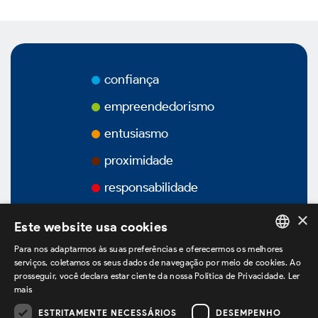
Vídeos
Podcasts
confiança
empreendedorismo
entusiasmo
proximidade
Governança Corporativa
responsabilidade
×
Visão Geral
Este website usa cookies
Para nos adaptarmos às suas preferências e oferecermos os melhores
PORTUGUESE
serviços, coletamos os seus dados de navegação por meio de cookies. Ao
Estatuto Social
prosseguir, você declara estar ciente da nossa Política de Privacidade.
Ler
ENGLISH
mais
Estrutura Acionária
SPANISH
ESTRITAMENTE NECESSÁRIOS
DESEMPENHO