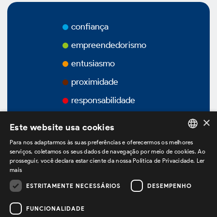
Prêmios
confiança
Vídeos
empreendedorismo
Podcasts
entusiasmo
proximidade
responsabilidade
Governança Corporativa
×
Este website usa cookies
Para nos adaptarmos às suas preferências e oferecermos os melhores
PORTUGUESE
serviços, coletamos os seus dados de navegação por meio de cookies. Ao
Visão Geral
prosseguir, você declara estar ciente da nossa Política de Privacidade.
Ler
ENGLISH
mais
SPANISH
Estatuto Social
ESTRITAMENTE NECESSÁRIOS
DESEMPENHO
estamos no LinkedIn
FUNCIONALIDADE
Estrutura Acionária