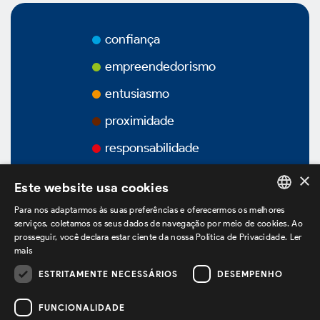
Prêmios
confiança
Vídeos
empreendedorismo
Podcasts
entusiasmo
proximidade
responsabilidade
Governança Corporativa
×
Este website usa cookies
Para nos adaptarmos às suas preferências e oferecermos os melhores
PORTUGUESE
serviços, coletamos os seus dados de navegação por meio de cookies. Ao
Visão Geral
prosseguir, você declara estar ciente da nossa Política de Privacidade.
Ler
ENGLISH
mais
SPANISH
Estatuto Social
ESTRITAMENTE NECESSÁRIOS
DESEMPENHO
estamos no LinkedIn
FUNCIONALIDADE
Estrutura Acionária