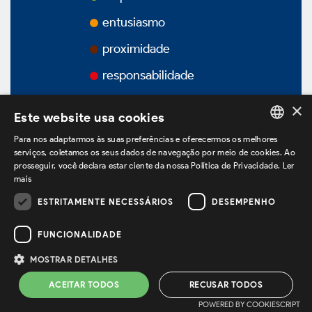
Prêmios
entusiasmo
proximidade
Vídeos
responsabilidade
Podcasts
×
Este website usa cookies
Para nos adaptarmos às suas preferências e oferecermos os melhores
PORTUGUESE
serviços, coletamos os seus dados de navegação por meio de cookies. Ao
prosseguir, você declara estar ciente da nossa Política de Privacidade.
Ler
Governança Corporativa
ENGLISH
mais
SPANISH
ESTRITAMENTE NECESSÁRIOS
DESEMPENHO
estamos no LinkedIn
Visão Geral
FUNCIONALIDADE
MOSTRAR DETALHES
Política de Privacidade
Termos de Uso
Estatuto Social
ACEITAR TODOS
RECUSAR TODOS
Powered by
MZ
POWERED BY COOKIESCRIPT