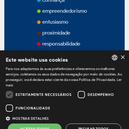
confiança
Prêmios
empreendedorismo
Vídeos
entusiasmo
proximidade
Podcasts
responsabilidade
×
Este website usa cookies
Para nos adaptarmos às suas preferências e oferecermos os melhores
Governança Corporativa
PORTUGUESE
serviços, coletamos os seus dados de navegação por meio de cookies. Ao
prosseguir, você declara estar ciente da nossa Política de Privacidade.
Ler
ENGLISH
mais
SPANISH
Visão Geral
ESTRITAMENTE NECESSÁRIOS
DESEMPENHO
estamos no LinkedIn
FUNCIONALIDADE
Estatuto Social
MOSTRAR DETALHES
Política de Privacidade
Termos de Uso
ACEITAR TODOS
RECUSAR TODOS