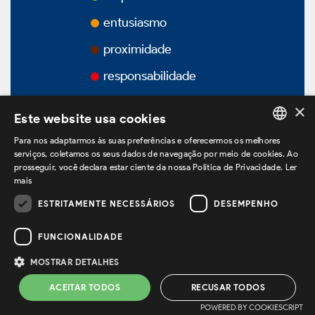
Prêmios
entusiasmo
proximidade
Vídeos
responsabilidade
Podcasts
×
Este website usa cookies
Para nos adaptarmos às suas preferências e oferecermos os melhores
PORTUGUESE
serviços, coletamos os seus dados de navegação por meio de cookies. Ao
prosseguir, você declara estar ciente da nossa Política de Privacidade.
Ler
Governança Corporativa
ENGLISH
mais
SPANISH
ESTRITAMENTE NECESSÁRIOS
DESEMPENHO
estamos no LinkedIn
Visão Geral
FUNCIONALIDADE
MOSTRAR DETALHES
Política de Privacidade
Termos de Uso
Estatuto Social
ACEITAR TODOS
RECUSAR TODOS
Powered by
MZ
POWERED BY COOKIESCRIPT