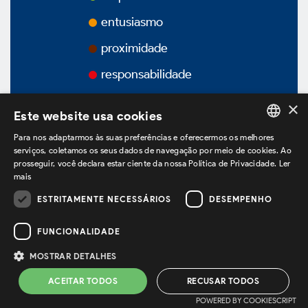
Prêmios
entusiasmo
proximidade
Vídeos
responsabilidade
Podcasts
×
Este website usa cookies
Para nos adaptarmos às suas preferências e oferecermos os melhores
PORTUGUESE
serviços, coletamos os seus dados de navegação por meio de cookies. Ao
prosseguir, você declara estar ciente da nossa Política de Privacidade.
Ler
Governança Corporativa
ENGLISH
mais
SPANISH
ESTRITAMENTE NECESSÁRIOS
DESEMPENHO
estamos no LinkedIn
Visão Geral
FUNCIONALIDADE
MOSTRAR DETALHES
Política de Privacidade
Termos de Uso
Estatuto Social
ACEITAR TODOS
RECUSAR TODOS
Powered by
MZ
POWERED BY COOKIESCRIPT