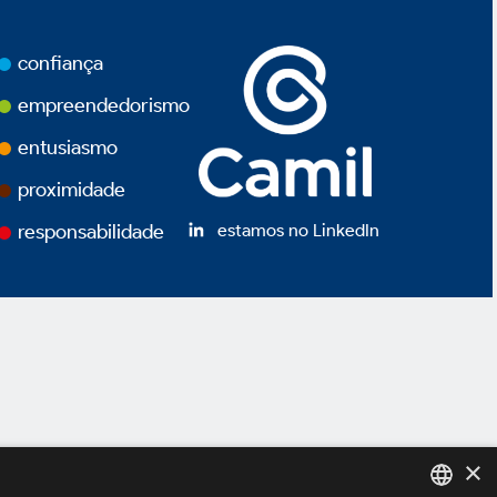
confiança
empreendedorismo
entusiasmo
proximidade
estamos no LinkedIn
responsabilidade
×
ivacidade
Termos de Uso
Powered by
MZ