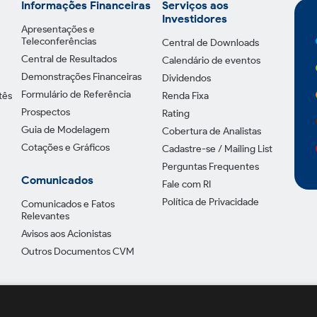
Informações Financeiras
Serviços aos
Investidores
Apresentações e
Teleconferências
Central de Downloads
Central de Resultados
Calendário de eventos
Demonstrações Financeiras
Dividendos
Formulário de Referência
tês
Renda Fixa
Prospectos
Rating
Guia de Modelagem
Cobertura de Analistas
Cotações e Gráficos
Cadastre-se / Mailing List
Perguntas Frequentes
Comunicados
Fale com RI
Política de Privacidade
Comunicados e Fatos
Relevantes
Avisos aos Acionistas
Outros Documentos CVM
Política de Pr