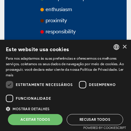
Awards
enthusiasm
proximity
Videos
responsibility
Podcasts
×
Este website usa cookies
Para nos adaptarmos às suas preferências e oferecermos os melhores
PORTUGUESE
serviços, coletamos os seus dados de navegação por meio de cookies. Ao
prosseguir, você declara estar ciente da nossa Política de Privacidade.
Ler
Corporate Governance
ENGLISH
mais
SPANISH
ESTRITAMENTE NECESSÁRIOS
DESEMPENHO
we are on LinkedIn
Overview
FUNCIONALIDADE
MOSTRAR DETALHES
Privacy Policy *
Terms of use *
Bylaws
ACEITAR TODOS
RECUSAR TODOS
Powered by
MZ
POWERED BY COOKIESCRIPT