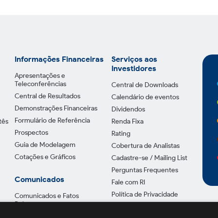
Informações Financeiras
Serviços aos
Investidores
Apresentações e
Teleconferências
Central de Downloads
Central de Resultados
Calendário de eventos
Demonstrações Financeiras
Dividendos
Formulário de Referência
tês
Renda Fixa
Prospectos
Rating
Guia de Modelagem
Cobertura de Analistas
Cotações e Gráficos
Cadastre-se / Mailing List
Perguntas Frequentes
Comunicados
Fale com RI
Política de Privacidade
Comunicados e Fatos
Relevantes
Avisos aos Acionistas