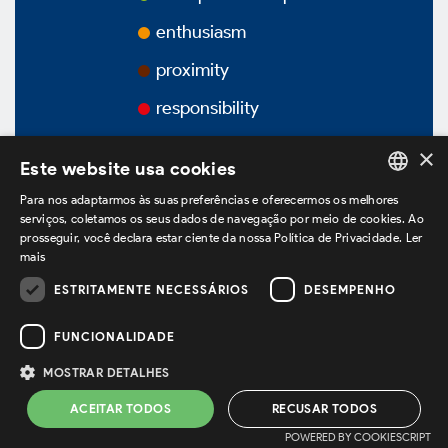
Awards
enthusiasm
proximity
Videos
responsibility
Podcasts
×
Este website usa cookies
Para nos adaptarmos às suas preferências e oferecermos os melhores
PORTUGUESE
serviços, coletamos os seus dados de navegação por meio de cookies. Ao
prosseguir, você declara estar ciente da nossa Política de Privacidade.
Ler
Corporate Governance
ENGLISH
mais
SPANISH
ESTRITAMENTE NECESSÁRIOS
DESEMPENHO
we are on LinkedIn
Overview
FUNCIONALIDADE
MOSTRAR DETALHES
Privacy Policy *
Terms of use *
Bylaws
ACEITAR TODOS
RECUSAR TODOS
Powered by
MZ
POWERED BY COOKIESCRIPT