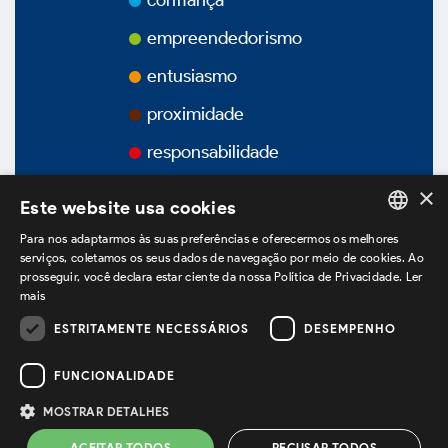
confiança
Prêmios
empreendedorismo
Vídeos
entusiasmo
proximidade
Podcasts
responsabilidade
×
Este website usa cookies
Para nos adaptarmos às suas preferências e oferecermos os melhores
Governança Corporativa
PORTUGUESE
serviços, coletamos os seus dados de navegação por meio de cookies. Ao
prosseguir, você declara estar ciente da nossa Política de Privacidade.
Ler
ENGLISH
mais
SPANISH
Visão Geral
ESTRITAMENTE NECESSÁRIOS
DESEMPENHO
estamos no LinkedIn
FUNCIONALIDADE
Estatuto Social
MOSTRAR DETALHES
Política de Privacidade
Termos de Uso
ACEITAR TODOS
RECUSAR TODOS