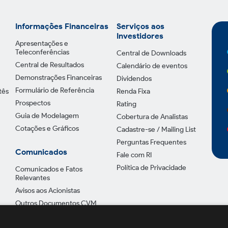
Informações Financeiras
Serviços aos
Investidores
Apresentações e
Teleconferências
Central de Downloads
Central de Resultados
Calendário de eventos
Demonstrações Financeiras
Dividendos
Formulário de Referência
tês
Renda Fixa
Prospectos
Rating
Guia de Modelagem
Cobertura de Analistas
Cotações e Gráficos
Cadastre-se / Mailing List
Perguntas Frequentes
Comunicados
Fale com RI
Política de Privacidade
Comunicados e Fatos
Relevantes
Avisos aos Acionistas
Outros Documentos CVM