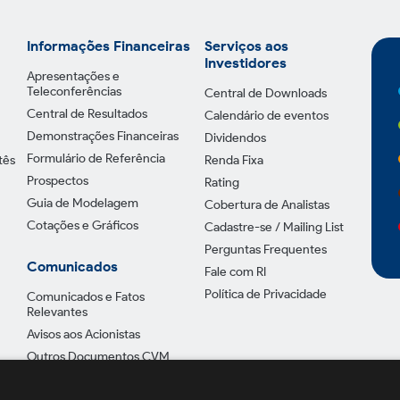
Informações Financeiras
Serviços aos
Investidores
Apresentações e
Teleconferências
Central de Downloads
Central de Resultados
Calendário de eventos
Demonstrações Financeiras
Dividendos
Formulário de Referência
tês
Renda Fixa
Prospectos
Rating
Guia de Modelagem
Cobertura de Analistas
Cotações e Gráficos
Cadastre-se / Mailing List
Perguntas Frequentes
Comunicados
Fale com RI
Política de Privacidade
Comunicados e Fatos
Relevantes
Avisos aos Acionistas
Outros Documentos CVM