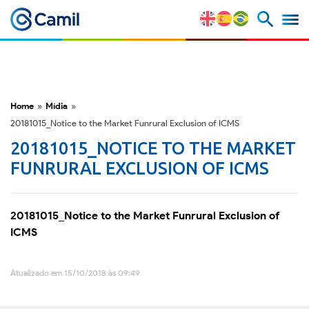
Perfil Corporativo
Nossas Marcas
Home
»
Mídia
»
20181015_Notice to the Market Funrural Exclusion of ICMS
Estratégia e Vantagens
20181015_NOTICE TO THE MARKET
Competitivas
FUNRURAL EXCLUSION OF ICMS
Fatores de Risco
20181015_Notice to the Market Funrural Exclusion of
M&A e Mercado de Capitais
ICMS
ESG
Atualizado em 15/10/2018 às 09:49