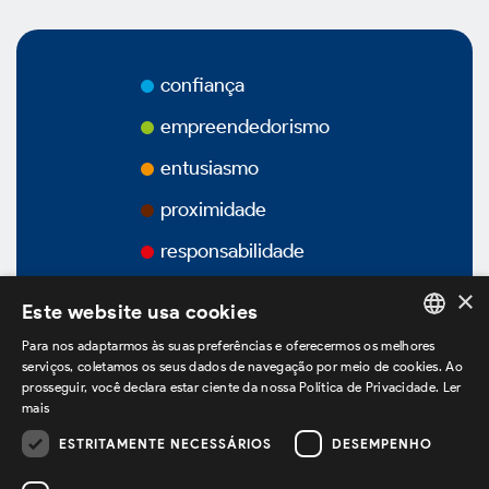
Prêmios
Vídeos
confiança
Podcasts
empreendedorismo
entusiasmo
proximidade
responsabilidade
Governança Corporativa
×
Este website usa cookies
Para nos adaptarmos às suas preferências e oferecermos os melhores
Visão Geral
PORTUGUESE
serviços, coletamos os seus dados de navegação por meio de cookies. Ao
prosseguir, você declara estar ciente da nossa Política de Privacidade.
Ler
ENGLISH
mais
Estatuto Social
SPANISH
ESTRITAMENTE NECESSÁRIOS
DESEMPENHO
estamos no LinkedIn
Estrutura Acionária