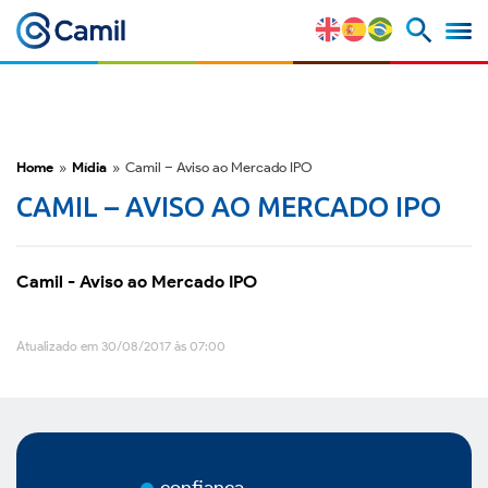
Camil
Perfil Corporativo
Nossas Marcas
Home
»
Mídia
»
Camil – Aviso ao Mercado IPO
CAMIL – AVISO AO MERCADO IPO
Estratégia e Vantagens
Competitivas
Camil - Aviso ao Mercado IPO
Fatores de Risco
Atualizado em 30/08/2017 às 07:00
M&A e Mercado de Capitais
ESG