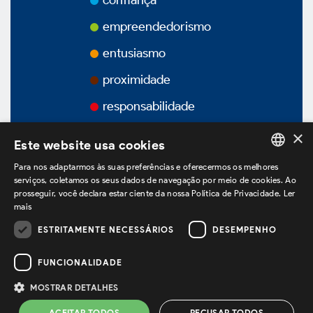
confiança
Prêmios
empreendedorismo
Vídeos
entusiasmo
proximidade
Podcasts
responsabilidade
×
Este website usa cookies
Para nos adaptarmos às suas preferências e oferecermos os melhores
Governança Corporativa
PORTUGUESE
serviços, coletamos os seus dados de navegação por meio de cookies. Ao
prosseguir, você declara estar ciente da nossa Política de Privacidade.
Ler
ENGLISH
mais
SPANISH
Visão Geral
ESTRITAMENTE NECESSÁRIOS
DESEMPENHO
estamos no LinkedIn
FUNCIONALIDADE
Estatuto Social
MOSTRAR DETALHES
Política de Privacidade
Termos de Uso
ACEITAR TODOS
RECUSAR TODOS