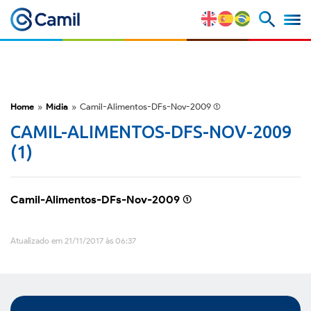
Perfil Corporativo
Nossas Marcas
Home
»
Mídia
»
Camil-Alimentos-DFs-Nov-2009 (1)
CAMIL-ALIMENTOS-DFS-NOV-2009
Estratégia e Vantagens
(1)
Competitivas
Fatores de Risco
Camil-Alimentos-DFs-Nov-2009 (1)
M&A e Mercado de Capitais
Atualizado em 21/11/2017 às 06:37
ESG