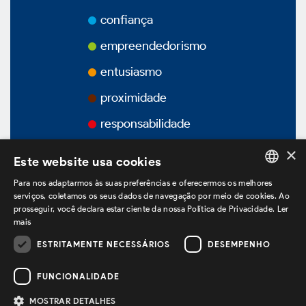
Prêmios
confiança
Vídeos
empreendedorismo
entusiasmo
Podcasts
proximidade
responsabilidade
×
Este website usa cookies
Governança Corporativa
Para nos adaptarmos às suas preferências e oferecermos os melhores
PORTUGUESE
serviços, coletamos os seus dados de navegação por meio de cookies. Ao
prosseguir, você declara estar ciente da nossa Política de Privacidade.
Ler
ENGLISH
Visão Geral
mais
SPANISH
ESTRITAMENTE NECESSÁRIOS
DESEMPENHO
estamos no LinkedIn
Estatuto Social
FUNCIONALIDADE
Estrutura Acionária
MOSTRAR DETALHES