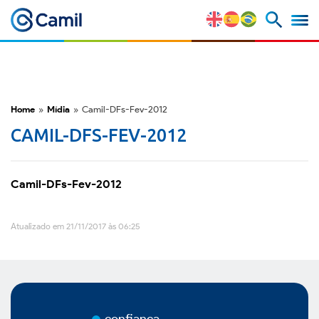
Camil
Perfil Corporativo
Nossas Marcas
Home
»
Mídia
»
Camil-DFs-Fev-2012
CAMIL-DFS-FEV-2012
Estratégia e Vantagens
Competitivas
Camil-DFs-Fev-2012
Fatores de Risco
Atualizado em 21/11/2017 às 06:25
M&A e Mercado de Capitais
ESG