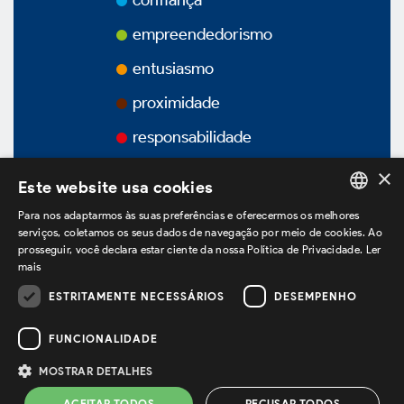
confiança
Prêmios
empreendedorismo
Vídeos
entusiasmo
proximidade
Podcasts
responsabilidade
×
Este website usa cookies
Para nos adaptarmos às suas preferências e oferecermos os melhores
Governança Corporativa
PORTUGUESE
serviços, coletamos os seus dados de navegação por meio de cookies. Ao
prosseguir, você declara estar ciente da nossa Política de Privacidade.
Ler
ENGLISH
mais
SPANISH
Visão Geral
ESTRITAMENTE NECESSÁRIOS
DESEMPENHO
estamos no LinkedIn
FUNCIONALIDADE
Estatuto Social
MOSTRAR DETALHES
Política de Privacidade
Termos de Uso
ACEITAR TODOS
RECUSAR TODOS