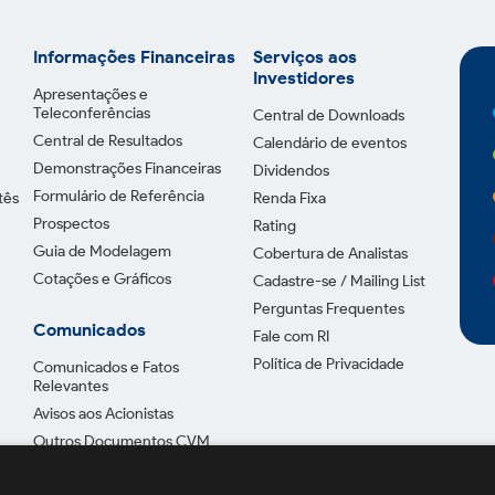
Informações Financeiras
Serviços aos
Investidores
Apresentações e
Teleconferências
Central de Downloads
Central de Resultados
Calendário de eventos
Demonstrações Financeiras
Dividendos
Formulário de Referência
tês
Renda Fixa
Prospectos
Rating
Guia de Modelagem
Cobertura de Analistas
Cotações e Gráficos
Cadastre-se / Mailing List
Perguntas Frequentes
Comunicados
Fale com RI
Política de Privacidade
Comunicados e Fatos
Relevantes
Avisos aos Acionistas
Outros Documentos CVM