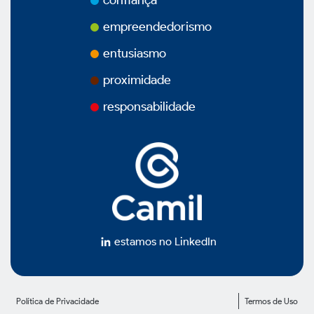
confiança
Prêmios
empreendedorismo
Vídeos
entusiasmo
proximidade
Podcasts
responsabilidade
Governança Corporativa
Visão Geral
estamos no LinkedIn
Estatuto Social
Política de Privacidade
Termos de Uso