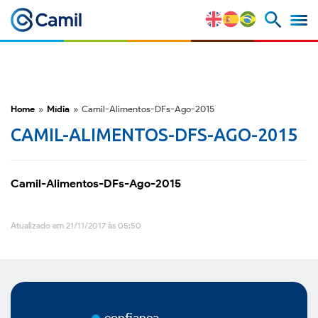
Camil
Perfil Corporativo
Nossas Marcas
Home
»
Mídia
»
Camil-Alimentos-DFs-Ago-2015
CAMIL-ALIMENTOS-DFS-AGO-2015
Estratégia e Vantagens
Competitivas
Camil-Alimentos-DFs-Ago-2015
Fatores de Risco
Atualizado em 21/11/2017 às 05:50
M&A e Mercado de Capitais
ESG