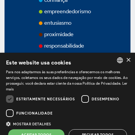
confiança
Prêmios
empreendedorismo
Vídeos
entusiasmo
proximidade
Podcasts
responsabilidade
×
Este website usa cookies
Para nos adaptarmos às suas preferências e oferecermos os melhores
Governança Corporativa
PORTUGUESE
serviços, coletamos os seus dados de navegação por meio de cookies. Ao
prosseguir, você declara estar ciente da nossa Política de Privacidade.
Ler
ENGLISH
mais
SPANISH
Visão Geral
ESTRITAMENTE NECESSÁRIOS
DESEMPENHO
estamos no LinkedIn
FUNCIONALIDADE
Estatuto Social
MOSTRAR DETALHES
Política de Privacidade
Termos de Uso
ACEITAR TODOS
RECUSAR TODOS