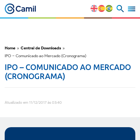
Camil
Perfil Corporativo
Nossas Marcas
Home
»
Central de Downloads
»
IPO – Comunicado ao Mercado (Cronograma)
Estratégia e Vantagens
IPO – COMUNICADO AO MERCADO
Competitivas
(CRONOGRAMA)
Fatores de Risco
Atualizado em 11/12/2017 às 03:40
M&A e Mercado de Capitais
ESG