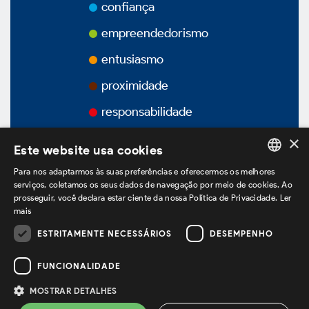
Prêmios
confiança
empreendedorismo
Vídeos
entusiasmo
proximidade
Podcasts
responsabilidade
×
Este website usa cookies
Governança Corporativa
Para nos adaptarmos às suas preferências e oferecermos os melhores
PORTUGUESE
serviços, coletamos os seus dados de navegação por meio de cookies. Ao
prosseguir, você declara estar ciente da nossa Política de Privacidade.
Ler
ENGLISH
mais
Visão Geral
SPANISH
ESTRITAMENTE NECESSÁRIOS
DESEMPENHO
estamos no LinkedIn
Estatuto Social
FUNCIONALIDADE
MOSTRAR DETALHES
Política de Privacidade
Termos de Uso
Estrutura Acionária