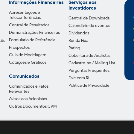
Informações Financeiras
Serviços aos
Investidores
Apresentações e
Teleconferências
Central de Downloads
Central de Resultados
Calendário de eventos
Demonstrações Financeiras
Dividendos
Formulário de Referência
tês
Renda Fixa
Prospectos
Rating
Guia de Modelagem
Cobertura de Analistas
Cotações e Gráficos
Cadastre-se / Mailing List
Perguntas Frequentes
Comunicados
Fale com RI
Política de Privacidade
Comunicados e Fatos
Relevantes
Avisos aos Acionistas
Outros Documentos CVM
Política de Pr