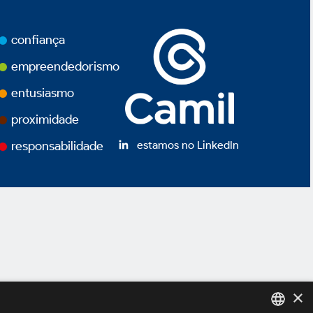
confiança
empreendedorismo
entusiasmo
proximidade
estamos no LinkedIn
responsabilidade
×
ivacidade
Termos de Uso
Powered by
MZ