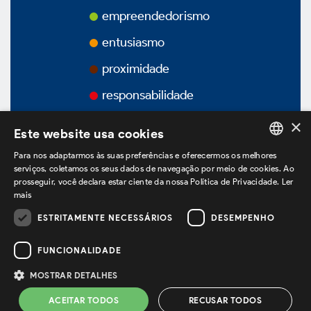
Prêmios
empreendedorismo
entusiasmo
Vídeos
proximidade
Podcasts
responsabilidade
×
Este website usa cookies
Para nos adaptarmos às suas preferências e oferecermos os melhores
PORTUGUESE
Governança Corporativa
serviços, coletamos os seus dados de navegação por meio de cookies. Ao
prosseguir, você declara estar ciente da nossa Política de Privacidade.
Ler
ENGLISH
mais
SPANISH
ESTRITAMENTE NECESSÁRIOS
DESEMPENHO
estamos no LinkedIn
Visão Geral
FUNCIONALIDADE
Estatuto Social
MOSTRAR DETALHES
Política de Privacidade
Termos de Uso
ACEITAR TODOS
RECUSAR TODOS
Powered by
MZ