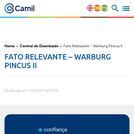
Camil
Perfil Corporativo
Nossas Marcas
Home
»
Central de Downloads
»
Fato Relevante – Warburg Pincus II
FATO RELEVANTE – WARBURG
Estratégia e Vantagens
PINCUS II
Competitivas
Fatores de Risco
Atualizado em 11/12/2017 às 03:41
M&A e Mercado de Capitais
ESG
confiança